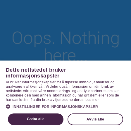
Oops. Nothing
here...
Dette nettstedet bruker
informasjonskapsler
Vi bruker informasjonskapsler for å tilpasse innhold, annonser og
Go Home
analysere trafikken vår. Vi deler også informasjon om din bruk av
nettstedet vårt med våre annonserings- og analysepartnere som kan
kombinere den med annen informasjon du har gitt dem eller som de
har samlet inn fra din bruk av tjenestene deres.
Les mer
INNSTILLINGER FOR INFORMASJONSKAPSLER
Godta alle
Avvis alle